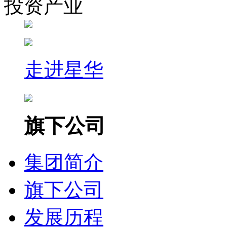
投资产业
走进星华
旗下公司
集团简介
旗下公司
发展历程