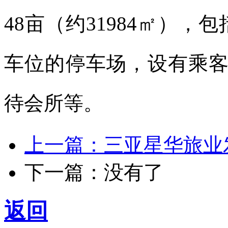
48亩（约31984㎡），
车位的停车场，设有乘
待会所等。
上一篇：三亚星华旅业
下一篇：没有了
返回