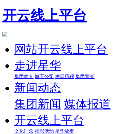
开云线上平台
网站开云线上平台
走进星华
集团简介
旗下公司
发展历程
集团荣誉
新闻动态
集团新闻
媒体报道
开云线上平台
文化理念
精彩活动
星华故事