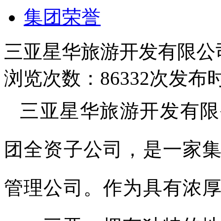
集团荣誉
三亚星华旅游开发有限公
浏览次数：86332次
发布时间
三亚星华旅游开发有限
团全资子公司，是一家
管理公司。作为具有浓