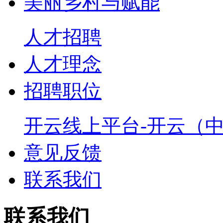
美丽乡村与赋能
人才招聘
人才理念
招聘职位
开云线上平台-开云（
意见反馈
联系我们
联系我们