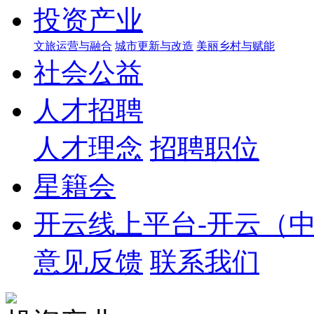
投资产业
文旅运营与融合
城市更新与改造
美丽乡村与赋能
社会公益
人才招聘
人才理念
招聘职位
星籍会
开云线上平台-开云（
意见反馈
联系我们