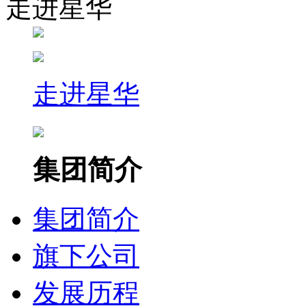
走进星华
走进星华
集团简介
集团简介
旗下公司
发展历程