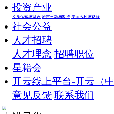
投资产业
文旅运营与融合
城市更新与改造
美丽乡村与赋能
社会公益
人才招聘
人才理念
招聘职位
星籍会
开云线上平台-开云（
意见反馈
联系我们