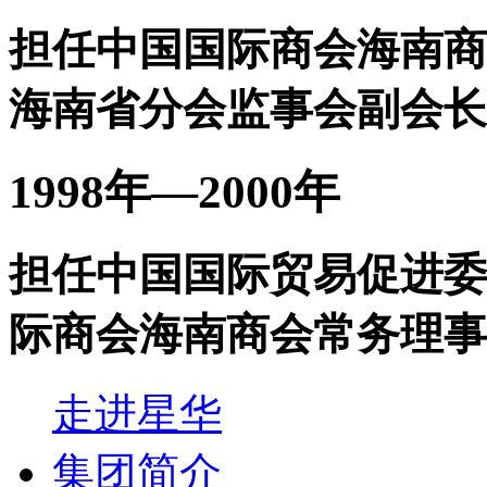
担任中国国际商会海南商
海南省分会监事会副会长
1998年—2000年
担任中国国际贸易促进委
际商会海南商会常务理事
走进星华
集团简介