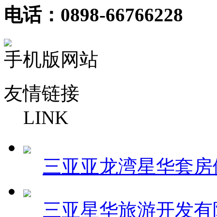
电话：0898-66766228
手机版网站
友情链接
LINK
三亚亚龙湾星华套房
三亚星华旅游开发有