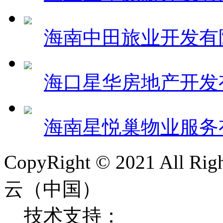
海南中田旅业开发有
海口星华房地产开发
海南星悦巢物业服务
CopyRight © 2021 All
云（中国）
技术支持：