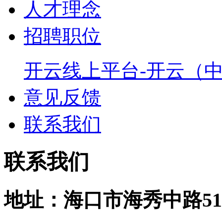
人才理念
招聘职位
开云线上平台-开云（
意见反馈
联系我们
联系我们
地址：海口市海秀中路51