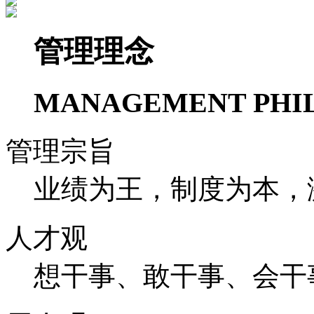
管理理念
MANAGEMENT PHI
管理宗旨
业绩为王，制度为本，
人才观
想干事、敢干事、会干