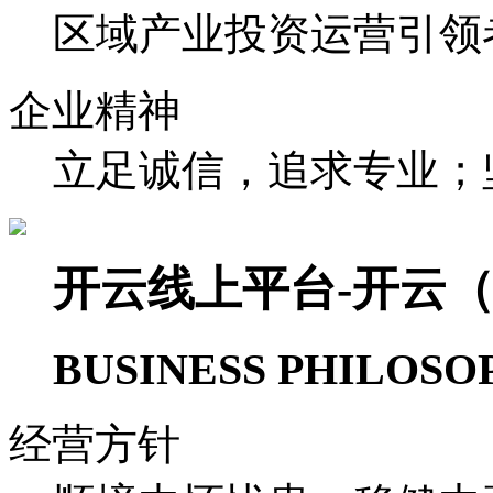
区域产业投资运营引领
企业精神
立足诚信，追求专业；
开云线上平台-开云
BUSINESS PHILOSO
经营方针