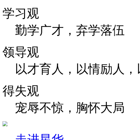
学习观
勤学广才，弃学落伍
领导观
以才育人，以情励人，
得失观
宠辱不惊，胸怀大局
走进星华