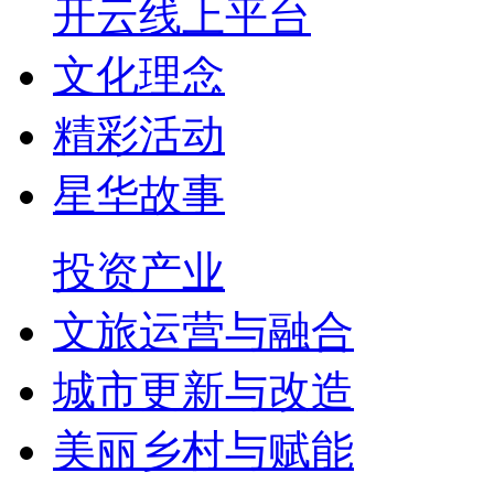
开云线上平台
文化理念
精彩活动
星华故事
投资产业
文旅运营与融合
城市更新与改造
美丽乡村与赋能