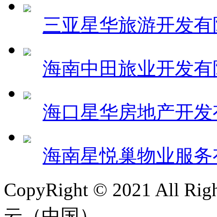
三亚星华旅游开发有
海南中田旅业开发有
海口星华房地产开发
海南星悦巢物业服务
CopyRight © 2021 All
云（中国）