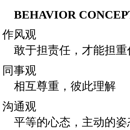
BEHAVIOR CONCEP
作风观
敢于担责任，才能担重
同事观
相互尊重，彼此理解
沟通观
平等的心态，主动的姿