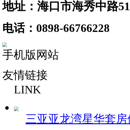
地址：海口市海秀中路51
电话：0898-66766228
手机版网站
友情链接
LINK
三亚亚龙湾星华套房