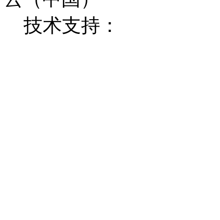
技术支持：