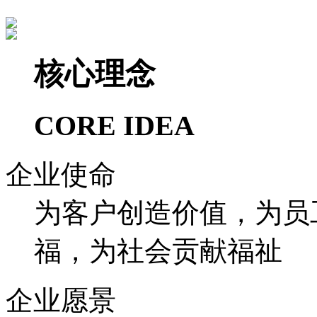
核心理念
CORE IDEA
企业使命
为客户创造价值，为员
福，为社会贡献福祉
企业愿景