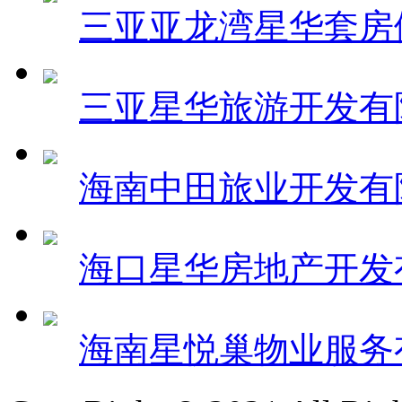
三亚亚龙湾星华套房
三亚星华旅游开发有
海南中田旅业开发有
海口星华房地产开发
海南星悦巢物业服务