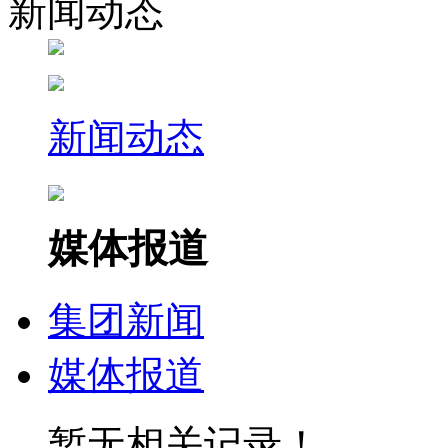
新闻动态
新闻动态
媒体报道
集团新闻
媒体报道
暂无相关记录！