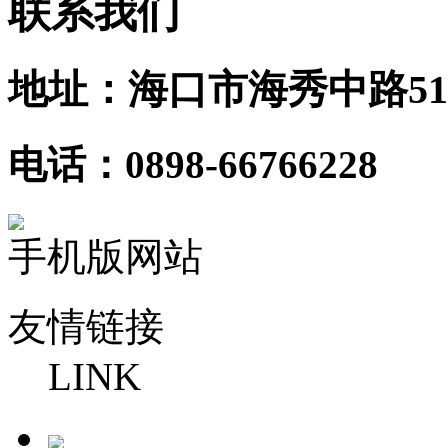
联系我们
地址：海口市海秀中路51
电话：0898-66766228
手机版网站
友情链接
LINK