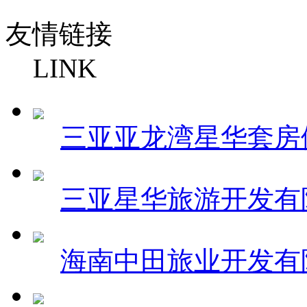
友情链接
LINK
三亚亚龙湾星华套房
三亚星华旅游开发有
海南中田旅业开发有