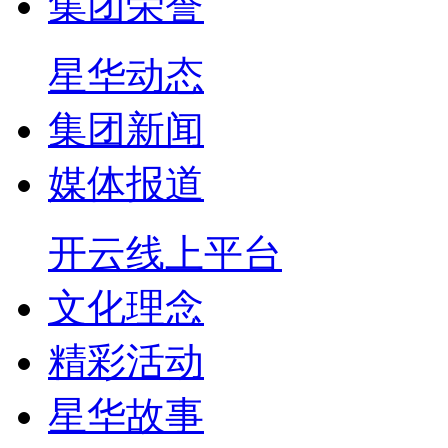
集团荣誉
星华动态
集团新闻
媒体报道
开云线上平台
文化理念
精彩活动
星华故事