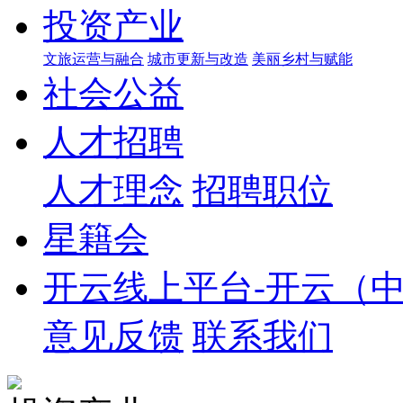
投资产业
文旅运营与融合
城市更新与改造
美丽乡村与赋能
社会公益
人才招聘
人才理念
招聘职位
星籍会
开云线上平台-开云（
意见反馈
联系我们