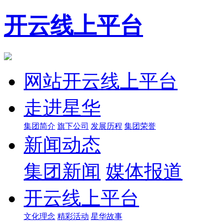
开云线上平台
网站开云线上平台
走进星华
集团简介
旗下公司
发展历程
集团荣誉
新闻动态
集团新闻
媒体报道
开云线上平台
文化理念
精彩活动
星华故事