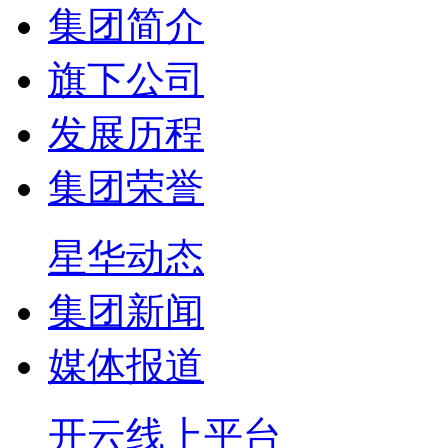
集团简介
旗下公司
发展历程
集团荣誉
星华动态
集团新闻
媒体报道
开云线上平台